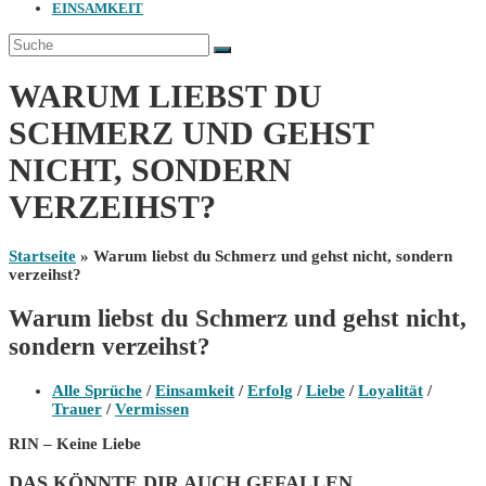
EINSAMKEIT
WARUM LIEBST DU
SCHMERZ UND GEHST
NICHT, SONDERN
VERZEIHST?
Startseite
»
Warum liebst du Schmerz und gehst nicht, sondern
verzeihst?
Warum liebst du Schmerz und gehst nicht,
sondern verzeihst?
Beitrags-
Alle Sprüche
/
Einsamkeit
/
Erfolg
/
Liebe
/
Loyalität
/
Kategorie:
Trauer
/
Vermissen
RIN – Keine Liebe
DAS KÖNNTE DIR AUCH GEFALLEN