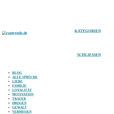
Zum
Inhalt
springen
KATEGORIEN
SCHLIESSEN
BLOG
ALLE SPRÜCHE
LIEBE
FAMILIE
LOYALITÄT
MOTIVATION
TRAUER
DROGEN
GEWALT
VERMISSEN