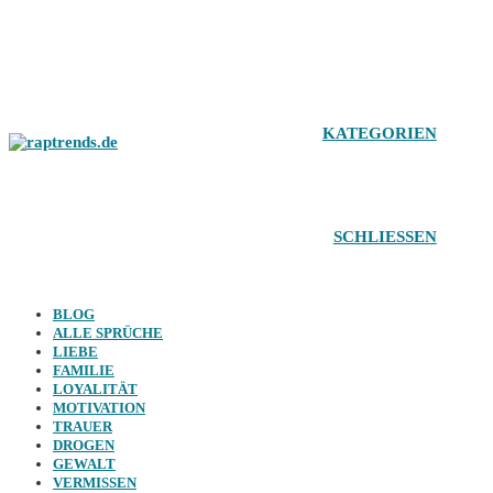
Zum
Inhalt
springen
KATEGORIEN
SCHLIESSEN
BLOG
ALLE SPRÜCHE
LIEBE
FAMILIE
LOYALITÄT
MOTIVATION
TRAUER
DROGEN
GEWALT
VERMISSEN