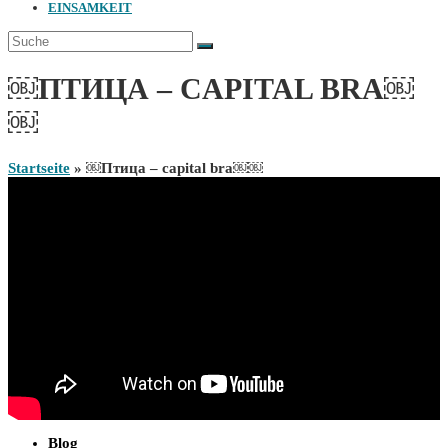
EINSAMKEIT
￼ПТИЦА – CAPITAL BRA￼
￼
Startseite
»
￼Птица – capital bra￼￼
Blog