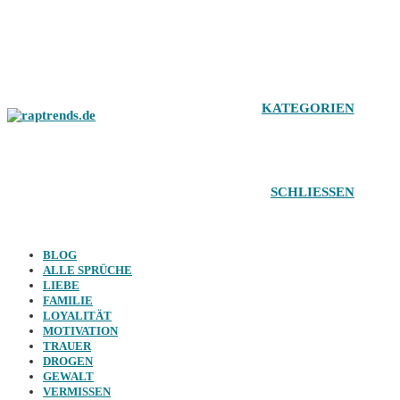
Zum
Inhalt
springen
KATEGORIEN
SCHLIESSEN
BLOG
ALLE SPRÜCHE
LIEBE
FAMILIE
LOYALITÄT
MOTIVATION
TRAUER
DROGEN
GEWALT
VERMISSEN