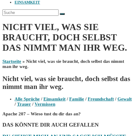
EINSAMKEIT
NICHT VIEL, WAS SIE
BRAUCHT, DOCH SELBST
DAS NIMMT MAN IHR WEG.
Startseite
»
Nicht viel, was sie braucht, doch selbst das nimmt
man ihr weg.
Nicht viel, was sie braucht, doch selbst das
nimmt man ihr weg.
Beitrags-
Alle Sprüche
/
Einsamkeit
/
Familie
/
Freundschaft
/
Gewalt
Kategorie:
/
Trauer
/
Vermissen
Apache 207 – Wieso tust du dir das an?
DAS KÖNNTE DIR AUCH GEFALLEN