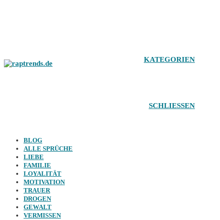
Zum
Inhalt
springen
KATEGORIEN
SCHLIESSEN
BLOG
ALLE SPRÜCHE
LIEBE
FAMILIE
LOYALITÄT
MOTIVATION
TRAUER
DROGEN
GEWALT
VERMISSEN