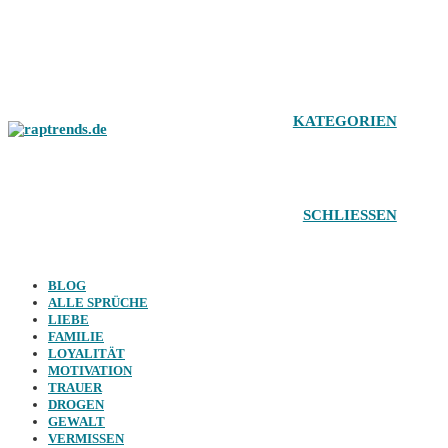
Zum
Inhalt
springen
KATEGORIEN
SCHLIESSEN
BLOG
ALLE SPRÜCHE
LIEBE
FAMILIE
LOYALITÄT
MOTIVATION
TRAUER
DROGEN
GEWALT
VERMISSEN