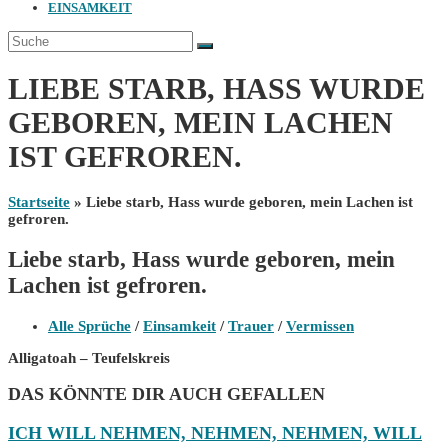
EINSAMKEIT
LIEBE STARB, HASS WURDE
GEBOREN, MEIN LACHEN
IST GEFROREN.
Startseite
»
Liebe starb, Hass wurde geboren, mein Lachen ist
gefroren.
Liebe starb, Hass wurde geboren, mein
Lachen ist gefroren.
Beitrags-
Alle Sprüche
/
Einsamkeit
/
Trauer
/
Vermissen
Kategorie:
Alligatoah – Teufelskreis
DAS KÖNNTE DIR AUCH GEFALLEN
ICH WILL NEHMEN, NEHMEN, NEHMEN, WILL