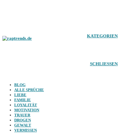
Zum
Inhalt
springen
KATEGORIEN
SCHLIESSEN
BLOG
ALLE SPRÜCHE
LIEBE
FAMILIE
LOYALITÄT
MOTIVATION
TRAUER
DROGEN
GEWALT
VERMISSEN