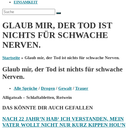
EINSAMKEIT
GLAUB MIR, DER TOD IST
NICHTS FÜR SCHWACHE
NERVEN.
Startseite
»
Glaub mir, der Tod ist nichts für schwache Nerven.
Glaub mir, der Tod ist nichts für schwache
Nerven.
Beitrags-
Alle Sprüche
/
Drogen
/
Gewalt
/
Trauer
Kategorie:
Alligatoah – Schlaftabletten, Rotwein
DAS KÖNNTE DIR AUCH GEFALLEN
NACH 22 JAHR’N HAB‘ ICH VERSTANDEN, MEIN
VATER WOLLT NICHT NUR KURZ KIPPEN HOL’N