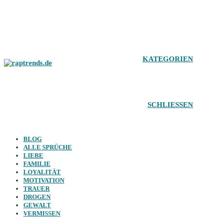
Zum
Inhalt
springen
KATEGORIEN
SCHLIESSEN
BLOG
ALLE SPRÜCHE
LIEBE
FAMILIE
LOYALITÄT
MOTIVATION
TRAUER
DROGEN
GEWALT
VERMISSEN