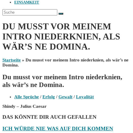
EINSAMKEIT
DU MUSST VOR MEINEM
INTRO NIEDERKNIEN, ALS
WÄR’S NE DOMINA.
Startseite
»
Du musst vor meinem Intro niederknien, als wär’s ne
Domina.
Du musst vor meinem Intro niederknien,
als wär’s ne Domina.
Beitrags-
Alle Sprüche
/
Erfolg
/
Gewalt
/
Loyalität
Kategorie:
Shindy – Julius Caesar
DAS KÖNNTE DIR AUCH GEFALLEN
ICH WÜRDE NIE WAS AUF DICH KOMMEN