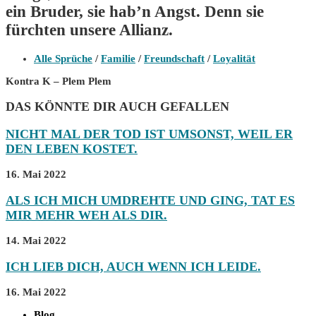
ein Bruder, sie hab’n Angst. Denn sie
fürchten unsere Allianz.
Beitrags-
Alle Sprüche
/
Familie
/
Freundschaft
/
Loyalität
Kategorie:
Kontra K – Plem Plem
DAS KÖNNTE DIR AUCH GEFALLEN
NICHT MAL DER TOD IST UMSONST, WEIL ER
DEN LEBEN KOSTET.
16. Mai 2022
ALS ICH MICH UMDREHTE UND GING, TAT ES
MIR MEHR WEH ALS DIR.
14. Mai 2022
ICH LIEB DICH, AUCH WENN ICH LEIDE.
16. Mai 2022
Blog