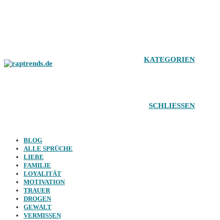
Zum
Inhalt
springen
KATEGORIEN
SCHLIESSEN
BLOG
ALLE SPRÜCHE
LIEBE
FAMILIE
LOYALITÄT
MOTIVATION
TRAUER
DROGEN
GEWALT
VERMISSEN